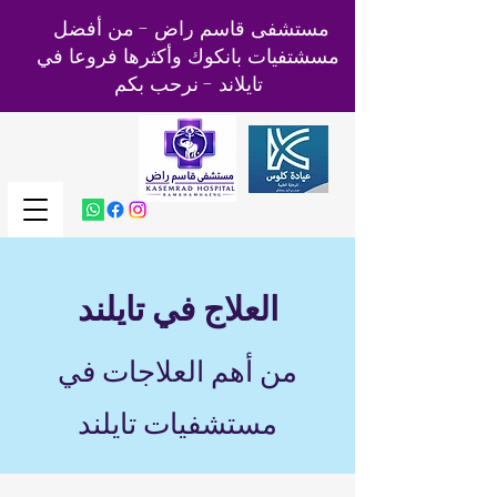
مستشفى قاسم راض - من أفضل
مسشتفيات بانكوك وأكثرها فروعا في
تايلاند - نرحب بكم
العلاج في تايلند
من أهم العلاجات في
مستشفيات تايلند