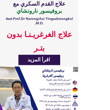
علاج القدم السكري مع
بروفيسور نارونشاي
Asst.Prof.Dr Narongchai Yingsakmongkol
,M.D.​
علاج الغرغريـنـا بدون
بتـر
اقرأ المزيد